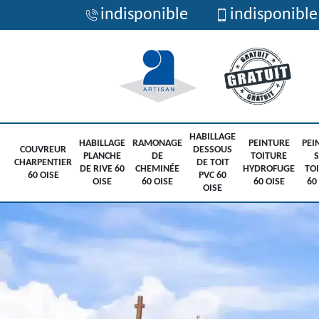
indisponible
indisponible
HABILLAGE
HABILLAGE
RAMONAGE
PEINTURE
PEI
COUVREUR
DESSOUS
PLANCHE
DE
TOITURE
CHARPENTIER
DE TOIT
DE RIVE 60
CHEMINÉE
HYDROFUGE
TO
60 OISE
PVC 60
OISE
60 OISE
60 OISE
60
OISE