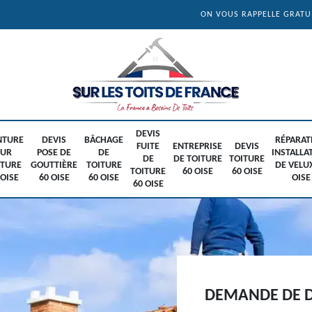
ON VOUS RAPPELLE GRAT
DEVIS
NTURE
DEVIS
BÂCHAGE
RÉPARAT
FUITE
ENTREPRISE
DEVIS
SUR
POSE DE
DE
INSTALLA
DE
DE TOITURE
TOITURE
ITURE
GOUTTIÈRE
TOITURE
DE VELU
TOITURE
60 OISE
60 OISE
 OISE
60 OISE
60 OISE
OISE
60 OISE
DEMANDE DE D