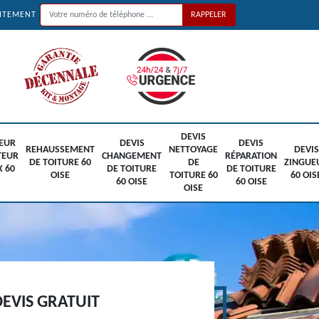
UITEMENT
DEVIS
EUR
DEVIS
DEVIS
REHAUSSEMENT
NETTOYAGE
DEVIS
TEUR
CHANGEMENT
RÉPARATION
DE TOITURE 60
DE
ZINGUE
X 60
DE TOITURE
DE TOITURE
OISE
TOITURE 60
60 OIS
60 OISE
60 OISE
OISE
EVIS GRATUIT