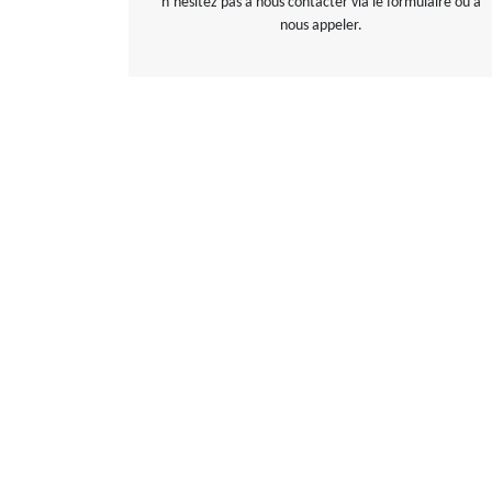
n’hésitez pas à nous contacter via le formulaire ou à
nous appeler.