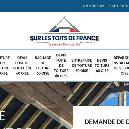
ON VOUS RAPPELLE GRAT
DEVIS
NTURE
DEVIS
BÂCHAGE
RÉPARAT
FUITE
ENTREPRISE
DEVIS
SUR
POSE DE
DE
INSTALLA
DE
DE TOITURE
TOITURE
ITURE
GOUTTIÈRE
TOITURE
DE VELU
TOITURE
60 OISE
60 OISE
 OISE
60 OISE
60 OISE
OISE
60 OISE
E
DEMANDE DE D