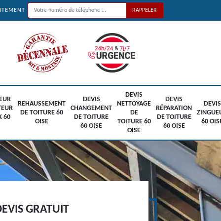
UITEMENT
DEVIS
EUR
DEVIS
DEVIS
REHAUSSEMENT
NETTOYAGE
DEVIS
TEUR
CHANGEMENT
RÉPARATION
DE TOITURE 60
DE
ZINGUE
X 60
DE TOITURE
DE TOITURE
OISE
TOITURE 60
60 OIS
60 OISE
60 OISE
OISE
EVIS GRATUIT