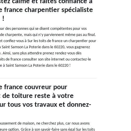
tez calme et faites confiance à
de france charpentier spécialiste
 !
 par des personnes qui se disent compétentes pour vos
de charpente, mais qui n’y parviennent même pas au final.
t confiez-vous à Sur les toits de france un charpentier pour
 Saint Samson La Poterie dans le 60220, vous gagnerez
 Ainsi, sans plus attendre prenez rendez-vous dès
its de france consulter son site internet ou contactez-le
e à Saint Samson La Poterie dans le 60220 !
de france couvreur pour
de toiture reste à votre
our tous vos travaux et donnez-
aussement de maison, ne cherchez plus, car nous avons
eure option. Grâce à son savoir-faire sans égal Sur les toits