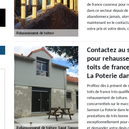
de france couvreur pour r
dans ce secteur depuis de
abandonnera jamais, alors
maintenant en le contact
votre prix et votre devis,
Contactez au s
pour rehausse
toits de franc
La Poterie dan
Profitez dès à présent de 
toits de france très quali
rehaussement de toiture. D
concurrentiels sur le mar
Samson La Poterie dans le
prestations de très bonne q
exceptionnellement pour c
et demandez votre devis d