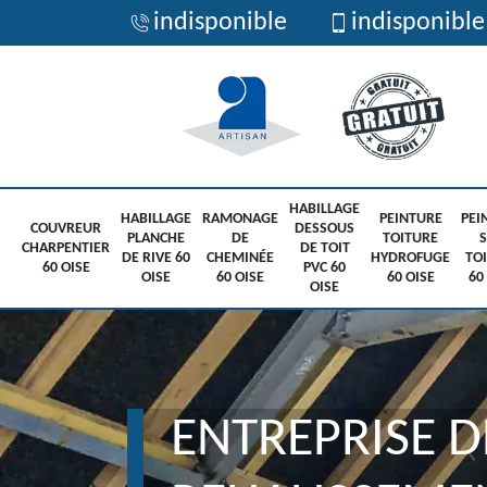
indisponible
indisponible
HABILLAGE
HABILLAGE
RAMONAGE
PEINTURE
PEI
COUVREUR
DESSOUS
PLANCHE
DE
TOITURE
CHARPENTIER
DE TOIT
DE RIVE 60
CHEMINÉE
HYDROFUGE
TO
60 OISE
PVC 60
OISE
60 OISE
60 OISE
60
OISE
ENTREPRISE D