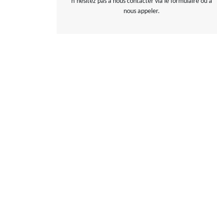
n’hésitez pas à nous contacter via le formulaire ou à
nous appeler.