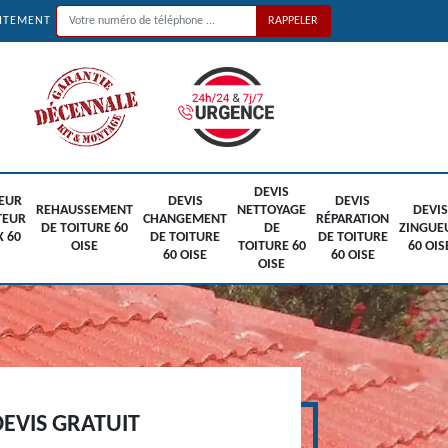
UITEMENT
DEVIS
EUR
DEVIS
DEVIS
REHAUSSEMENT
NETTOYAGE
DEVIS
TEUR
CHANGEMENT
RÉPARATION
DE TOITURE 60
DE
ZINGUE
X 60
DE TOITURE
DE TOITURE
OISE
TOITURE 60
60 OIS
60 OISE
60 OISE
OISE
EVIS GRATUIT