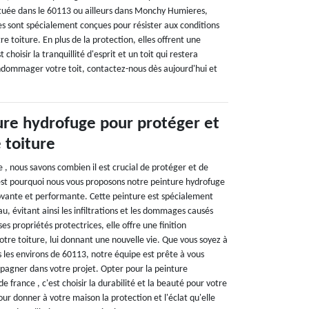
 située dans le 60113 ou ailleurs dans Monchy Humieres,
es sont spécialement conçues pour résister aux conditions
e toiture. En plus de la protection, elles offrent une
 choisir la tranquillité d'esprit et un toit qui restera
ndommager votre toit, contactez-nous dès aujourd'hui et
ure hydrofuge pour protéger et
 toiture
ce , nous savons combien il est crucial de protéger et de
C'est pourquoi nous vous proposons notre peinture hydrofuge
ovante et performante. Cette peinture est spécialement
u, évitant ainsi les infiltrations et les dommages causés
ses propriétés protectrices, elle offre une finition
otre toiture, lui donnant une nouvelle vie. Que vous soyez à
es environs de 60113, notre équipe est prête à vous
mpagner dans votre projet. Opter pour la peinture
de france , c'est choisir la durabilité et la beauté pour votre
our donner à votre maison la protection et l'éclat qu'elle