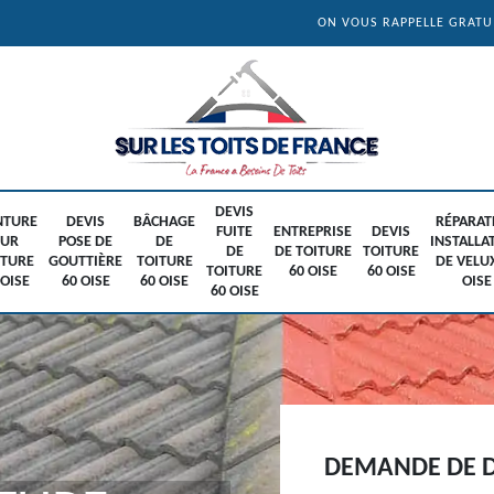
ON VOUS RAPPELLE GRAT
DEVIS
NTURE
DEVIS
BÂCHAGE
RÉPARAT
FUITE
ENTREPRISE
DEVIS
SUR
POSE DE
DE
INSTALLA
DE
DE TOITURE
TOITURE
ITURE
GOUTTIÈRE
TOITURE
DE VELU
TOITURE
60 OISE
60 OISE
 OISE
60 OISE
60 OISE
OISE
60 OISE
DEMANDE DE D