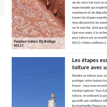
vie de votre toit tout en 
imperméable qui empêche l'
moisissures et de dégradat
travers les étapes essentie
Vous découvrirez les avant
sur le marché, ainsi que d
Que vous soyez à la reche
pour toiture est un inves
60113. Faites confiance à 
Les étapes es
toiture avec 
Peindre sa toiture avec u
protéger votre maison tou
france , nous vous recomm
résultat optimal. Tout d'a
toiture, en enlevant la po
garantit une meilleure adh
les éventuelles fissures o