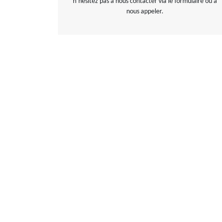
n’hésitez pas à nous contacter via le formulaire ou à
nous appeler.