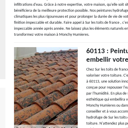
infiltrations d'eau. Grâce à notre expertise, votre maison, qu'elle soit
bénéficiera de la meilleure protection possible. Nos peintures hydrofug
climatiques les plus rigoureuses et pour prolonger la durée de vie de votr
finition impeccable et durable. Faire appel à Sur les toits de france , c'est
impeccable année après année. Ne laissez plus les éléments naturels e
transformez votre maison à Monchy Humieres.
60113 : Peint
embellir votre
Chez Sur les toits de fran
valoriser votre toiture. 
à 60113, une solution inn
conçue pour repousser l'ea
par l'humidité. En plus de 
esthétique qui embellira v
Monchy Humieres ou dans l
conseiller et à vous acco
hydrofuge de Sur les toits 
toiture. N'attendez plus p