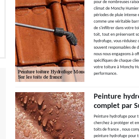
pour de nombreuses raison
climat de Monchy Humiere
périodes de pluie intense 
comme une véritable barri
de s'infiltrer dans votre 
toit, tout en préservant s
hydrofuge, vous réduisez 
souvent responsables de dé
nous nous engageons à offr
spécifiques de chaque clien
votre toiture à Monchy H
performance.
Peinture hydr
complet par Su
Peinture hydrofuge pour to
cherchez à protéger et em
toits de france , nous co
peinture hydrofuge pour t