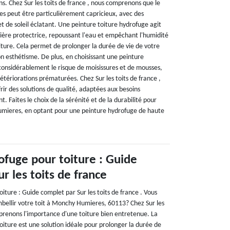
s. Chez Sur les toits de france , nous comprenons que le
s peut être particulièrement capricieux, avec des
et de soleil éclatant. Une peinture toiture hydrofuge agit
ère protectrice, repoussant l'eau et empêchant l'humidité
toiture. Cela permet de prolonger la durée de vie de votre
on esthétisme. De plus, en choisissant une peinture
considérablement le risque de moisissures et de mousses,
tériorations prématurées. Chez Sur les toits de france ,
ir des solutions de qualité, adaptées aux besoins
t. Faites le choix de la sérénité et de la durabilité pour
umieres, en optant pour une peinture hydrofuge de haute
ofuge pour toiture : Guide
r les toits de france
iture : Guide complet par Sur les toits de france . Vous
bellir votre toit à Monchy Humieres, 60113? Chez Sur les
mprenons l'importance d'une toiture bien entretenue. La
oiture est une solution idéale pour prolonger la durée de