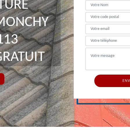
ITURE
MONCHY
113
GRATUIT