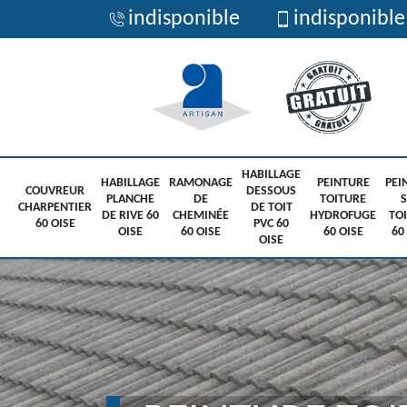
indisponible
indisponible
HABILLAGE
HABILLAGE
RAMONAGE
PEINTURE
PEI
COUVREUR
DESSOUS
PLANCHE
DE
TOITURE
CHARPENTIER
DE TOIT
DE RIVE 60
CHEMINÉE
HYDROFUGE
TO
60 OISE
PVC 60
OISE
60 OISE
60 OISE
60
OISE