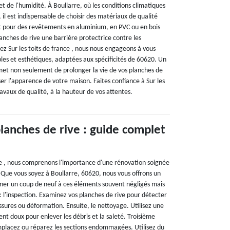
et de l'humidité. À Boullarre, où les conditions climatiques
 il est indispensable de choisir des matériaux de qualité
nt pour des revêtements en aluminium, en PVC ou en bois
planches de rive une barrière protectrice contre les
ez Sur les toits de france , nous nous engageons à vous
bles et esthétiques, adaptées aux spécificités de 60620. Un
rmet non seulement de prolonger la vie de vos planches de
ser l'apparence de votre maison. Faites confiance à Sur les
ravaux de qualité, à la hauteur de vos attentes.
lanches de rive : guide complet
nce , nous comprenons l'importance d'une rénovation soignée
 Que vous soyez à Boullarre, 60620, nous vous offrons un
ner un coup de neuf à ces éléments souvent négligés mais
: l'inspection. Examinez vos planches de rive pour détecter
fissures ou déformation. Ensuite, le nettoyage. Utilisez une
ent doux pour enlever les débris et la saleté. Troisième
mplacez ou réparez les sections endommagées. Utilisez du