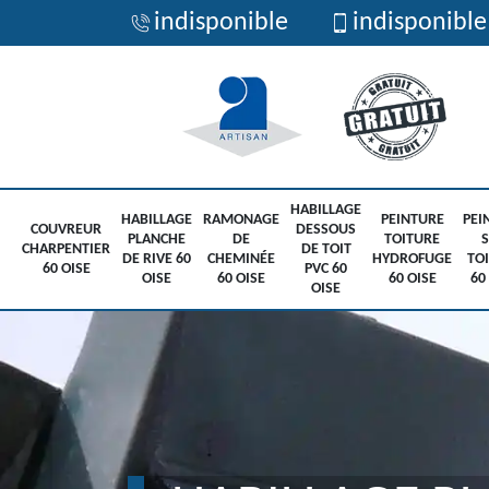
indisponible
indisponible
HABILLAGE
HABILLAGE
RAMONAGE
PEINTURE
PEI
COUVREUR
DESSOUS
PLANCHE
DE
TOITURE
CHARPENTIER
DE TOIT
DE RIVE 60
CHEMINÉE
HYDROFUGE
TO
60 OISE
PVC 60
OISE
60 OISE
60 OISE
60
OISE