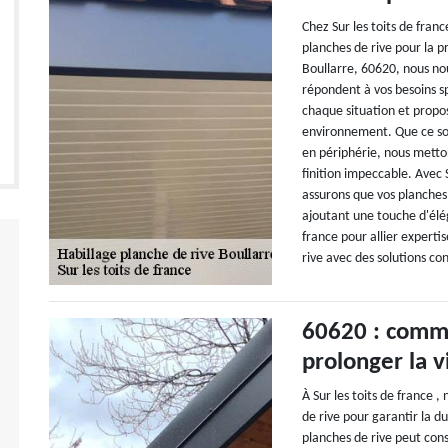
Chez Sur les toits de fran
planches de rive pour la p
Boullarre, 60620, nous nou
répondent à vos besoins s
chaque situation et propo
environnement. Que ce soi
en périphérie, nous metto
finition impeccable. Avec 
assurons que vos planches
ajoutant une touche d'élég
france pour allier experti
rive avec des solutions c
60620 : comme
prolonger la v
À Sur les toits de france ,
de rive pour garantir la d
planches de rive peut con