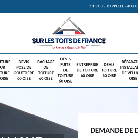
ON VOUS RAPPELLE GRAT
DEVIS
NTURE
DEVIS
BÂCHAGE
RÉPARAT
FUITE
ENTREPRISE
DEVIS
SUR
POSE DE
DE
INSTALLA
DE
DE TOITURE
TOITURE
ITURE
GOUTTIÈRE
TOITURE
DE VELU
TOITURE
60 OISE
60 OISE
 OISE
60 OISE
60 OISE
OISE
60 OISE
DEMANDE DE D