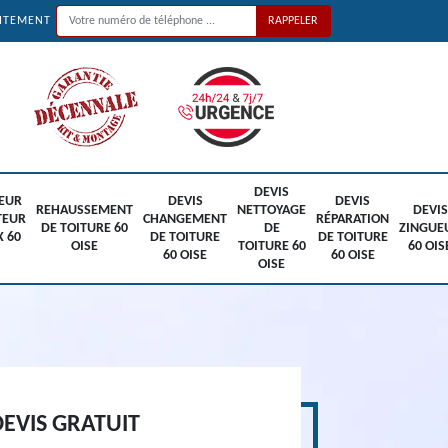
UITEMENT
DEVIS
EUR
DEVIS
DEVIS
REHAUSSEMENT
NETTOYAGE
DEVIS
TEUR
CHANGEMENT
RÉPARATION
DE TOITURE 60
DE
ZINGUE
X 60
DE TOITURE
DE TOITURE
OISE
TOITURE 60
60 OIS
60 OISE
60 OISE
OISE
EVIS GRATUIT