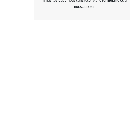
n’hésitez pas à nous contacter via le formulaire ou à
nous appeler.