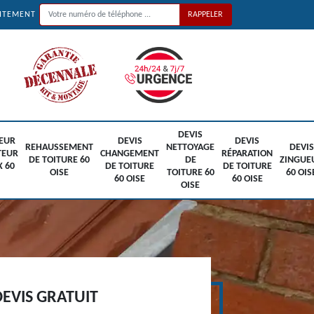
UITEMENT
DEVIS
EUR
DEVIS
DEVIS
REHAUSSEMENT
NETTOYAGE
DEVIS
TEUR
CHANGEMENT
RÉPARATION
DE TOITURE 60
DE
ZINGUE
X 60
DE TOITURE
DE TOITURE
OISE
TOITURE 60
60 OIS
60 OISE
60 OISE
OISE
EVIS GRATUIT