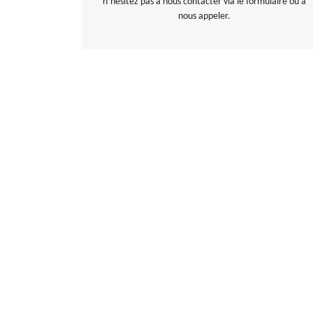
n’hésitez pas à nous contacter via le formulaire ou à
nous appeler.