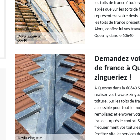
les toits de france étudier
après que Sur les toits de 
représentera votre devis. 
les toits de france présen
Alors, confiez-lui vos tra
Quesmy dans le 60640 !
Demandez votre
de france à Q
zingueriez !
À Quesmy dans la 60640 Sur
réaliser vos travaux zingu
toiture. Sur les toits de f
accessible pour tout le mo
remplissez et envoyer vot
france . Après le contrat 
fréquemment vos toitures
Profitez vite les services 