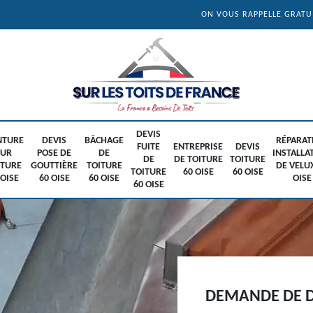
ON VOUS RAPPELLE GRAT
DEVIS
NTURE
DEVIS
BÂCHAGE
RÉPARAT
FUITE
ENTREPRISE
DEVIS
SUR
POSE DE
DE
INSTALLA
DE
DE TOITURE
TOITURE
ITURE
GOUTTIÈRE
TOITURE
DE VELU
TOITURE
60 OISE
60 OISE
 OISE
60 OISE
60 OISE
OISE
60 OISE
DEMANDE DE D