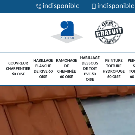
indisponible
indisponible
HABILLAGE
HABILLAGE
RAMONAGE
PEINTURE
PEI
COUVREUR
DESSOUS
PLANCHE
DE
TOITURE
CHARPENTIER
DE TOIT
DE RIVE 60
CHEMINÉE
HYDROFUGE
TO
60 OISE
PVC 60
OISE
60 OISE
60 OISE
60
OISE