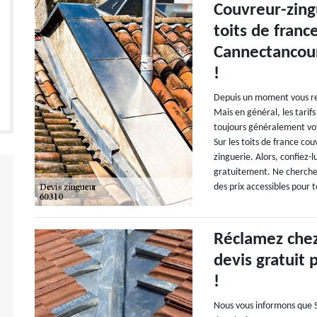
Couvreur-zing
toits de fran
Cannectancour
!
Depuis un moment vous re
Mais en général, les tarif
toujours généralement vot
Sur les toits de france co
zinguerie. Alors, confiez-
gratuitement. Ne cherchez 
des prix accessibles pour 
Réclamez chez 
devis gratuit 
!
Nous vous informons que S