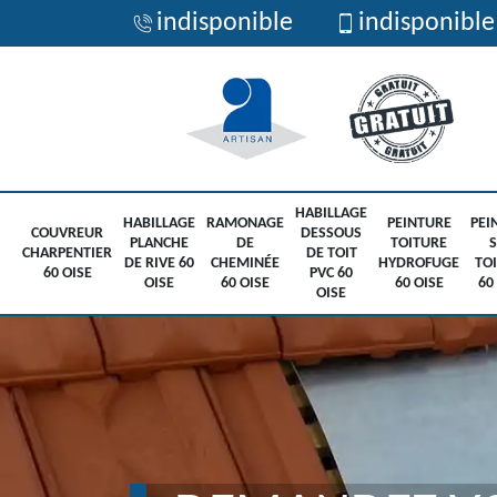
indisponible
indisponible
HABILLAGE
HABILLAGE
RAMONAGE
PEINTURE
PEI
COUVREUR
DESSOUS
PLANCHE
DE
TOITURE
CHARPENTIER
DE TOIT
DE RIVE 60
CHEMINÉE
HYDROFUGE
TO
60 OISE
PVC 60
OISE
60 OISE
60 OISE
60
OISE