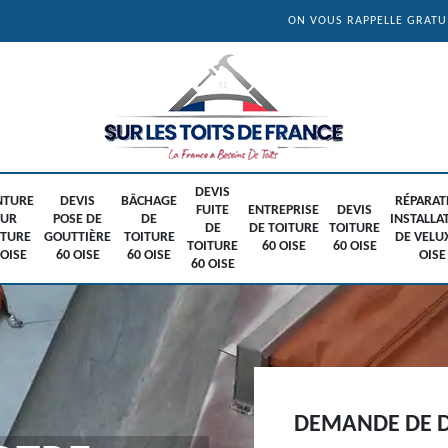
ON VOUS RAPPELLE GRAT
DEVIS
NTURE
DEVIS
BÂCHAGE
RÉPARAT
FUITE
ENTREPRISE
DEVIS
SUR
POSE DE
DE
INSTALLA
DE
DE TOITURE
TOITURE
ITURE
GOUTTIÈRE
TOITURE
DE VELU
TOITURE
60 OISE
60 OISE
 OISE
60 OISE
60 OISE
OISE
60 OISE
DEMANDE DE D