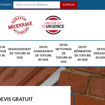
UITEMENT
DEVIS
EUR
DEVIS
DEVIS
REHAUSSEMENT
NETTOYAGE
DEVIS
TEUR
CHANGEMENT
RÉPARATION
DE TOITURE 60
DE
ZINGUE
X 60
DE TOITURE
DE TOITURE
OISE
TOITURE 60
60 OIS
60 OISE
60 OISE
OISE
EVIS GRATUIT