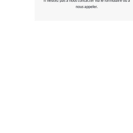
n’hésitez pas à nous contacter via le formulaire ou à
nous appeler.