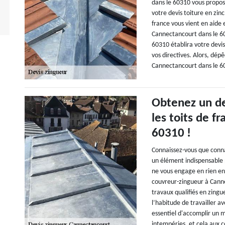
dans le 60310 vous propos
votre devis toiture en zin
france vous vient en aide e
Cannectancourt dans le 60
60310 établira votre devis 
vos directives. Alors, dép
Cannectancourt dans le 6
Obtenez un de
les toits de f
60310 !
Connaissez-vous que connai
un élément indispensable 
ne vous engage en rien en 
couvreur-zingueur à Cann
travaux qualifiés en zingue
l’habitude de travailler av
essentiel d'accomplir un m
intempéries, et cela aux 