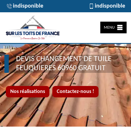
indisponible
indisponible
MENU
DEVIS CHANGEMENT DE TUILE
FEUQUIERES 60960 GRATUIT
Nos réalisations
Contactez-nous !